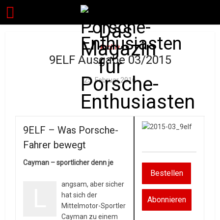
Archiv
9ELF Ausgabe 03/2015
25. Februar 2016
9ELF – Was Porsche-
Fahrer bewegt
Cayman – sportlicher denn je
Bestellen
angsam, aber sicher
L
hat sich der
Abonnieren
Mittelmotor-Sportler
Cayman zu einem