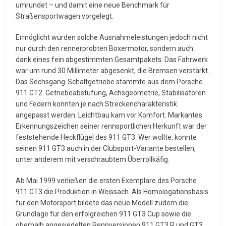
umrundet – und damit eine neue Benchmark für
Straßensportwagen vorgelegt.
Ermöglicht wurden solche Ausnahmeleistungen jedoch nicht
nur durch den rennerprobten Boxermotor, sondern auch
dank eines fein abgestimmten Gesamtpakets: Das Fahrwerk
war um rund 30 Millimeter abgesenkt, die Bremsen verstärkt.
Das Sechsgang-Schaltgetriebe stammte aus dem Porsche
911 GT2. Getriebeabstufung, Achsgeometrie, Stabilisatoren
und Federn konnten je nach Streckencharakteristik
angepasst werden. Leichtbau kam vor Komfort. Markantes
Erkennungszeichen seiner rennsportlichen Herkunft war der
feststehende Heckflügel des 911 GT3. Wer wollte, konnte
seinen 911 GT3 auch in der Clubsport-Variante bestellen,
unter anderem mit verschraubtem Überrollkäfig.
Ab Mai 1999 verließen die ersten Exemplare des Porsche
911 GT3 die Produktion in Weissach. Als Homologationsbasis
für den Motorsport bildete das neue Modell zudem die
Grundlage für den erfolgreichen 911 GT3 Cup sowie die
oberhalb angesiedelten Rennversionen 911 GT3 R und GT3