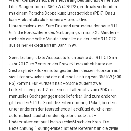
waren komplett neu. Der Triebstrang bestand aus einem 3,8-
Liter-Saugmotor mit 350 kW (475 PS), erstmals verbunden
mit einem Porsche Doppelkupplungsgetriebe (PDK). Dazu
kam – ebenfalls als Premiere – eine aktive
Hinterachslenkung. Zum Einstand umrundete der neue 911
GT3 die Nordschleife des Nürburgrings in nur 7:25 Minuten –
mehr als eine halbe Minute schneller als der erste 911 GT3
auf seiner Rekordfahrt im Jahr 1999.
Seine bislang letzte Ausbaustufe erreichte der 911 GT3 im
Jahr 2017. Im Zentrum der Entwicklungsarbeit hatte der
Sechszylinder-Boxermotor gestanden, dessen Hubraum auf
vier Liter anwuchs und der auf eine Leistung von 368 kW (500
PS) kommt. Für Puristen hält Porsche zudem zwei
Leckerbissen parat: Zum einen ist alternativ zum PDK ein
manuelles Sechsganggetriebe lieferbar. Und zum anderen
gibt es den 911 GT3 mit dezentem Touring-Paket, bei dem
unter anderem der feststehende Heckflügel durch einen
automatisch ausfahrenden Spoiler ersetzt ist –
Understatement pur. Und so schließt sich der Kreis: Die
Bezeichnung “Touring-Paket” ist eine Referenz an die zivile