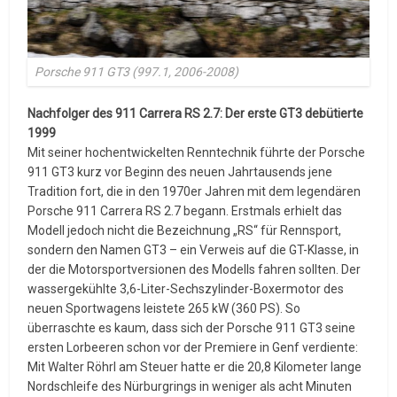
Porsche 911 GT3 (997.1, 2006-2008)
Nachfolger des 911 Carrera RS 2.7: Der erste GT3 debütierte
1999
Mit seiner hochentwickelten Renntechnik führte der Porsche
911 GT3 kurz vor Beginn des neuen Jahrtausends jene
Tradition fort, die in den 1970er Jahren mit dem legendären
Porsche 911 Carrera RS 2.7 begann. Erstmals erhielt das
Modell jedoch nicht die Bezeichnung „RS“ für Rennsport,
sondern den Namen GT3 – ein Verweis auf die GT-Klasse, in
der die Motorsportversionen des Modells fahren sollten. Der
wassergekühlte 3,6-Liter-Sechszylinder-Boxermotor des
neuen Sportwagens leistete 265 kW (360 PS). So
überraschte es kaum, dass sich der Porsche 911 GT3 seine
ersten Lorbeeren schon vor der Premiere in Genf verdiente:
Mit Walter Röhrl am Steuer hatte er die 20,8 Kilometer lange
Nordschleife des Nürburgrings in weniger als acht Minuten