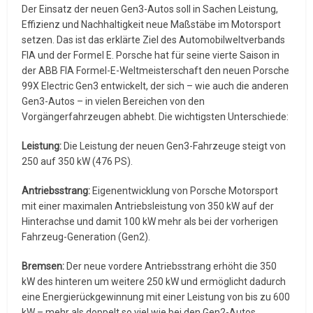
Der Einsatz der neuen Gen3-Autos soll in Sachen Leistung,
Effizienz und Nachhaltigkeit neue Maßstäbe im Motorsport
setzen. Das ist das erklärte Ziel des Automobilweltverbands
FIA und der Formel E. Porsche hat für seine vierte Saison in
der ABB FIA Formel-E-Weltmeisterschaft den neuen Porsche
99X Electric Gen3 entwickelt, der sich – wie auch die anderen
Gen3-Autos – in vielen Bereichen von den
Vorgängerfahrzeugen abhebt. Die wichtigsten Unterschiede:
Leistung:
Die Leistung der neuen Gen3-Fahrzeuge steigt von
250 auf 350 kW (476 PS).
Antriebsstrang:
Eigenentwicklung von Porsche Motorsport
mit einer maximalen Antriebsleistung von 350 kW auf der
Hinterachse und damit 100 kW mehr als bei der vorherigen
Fahrzeug-Generation (Gen2).
Bremsen:
Der neue vordere Antriebsstrang erhöht die 350
kW des hinteren um weitere 250 kW und ermöglicht dadurch
eine Energierückgewinnung mit einer Leistung von bis zu 600
kW – mehr als doppelt so viel wie bei den Gen2-Autos.