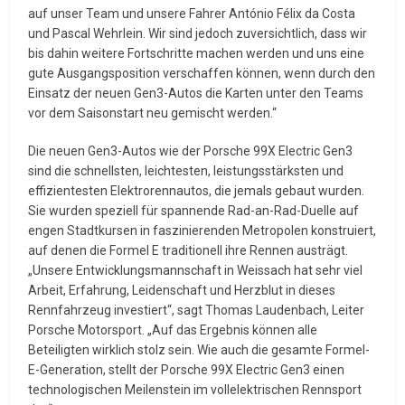
auf unser Team und unsere Fahrer António Félix da Costa
und Pascal Wehrlein. Wir sind jedoch zuversichtlich, dass wir
bis dahin weitere Fortschritte machen werden und uns eine
gute Ausgangsposition verschaffen können, wenn durch den
Einsatz der neuen Gen3-Autos die Karten unter den Teams
vor dem Saisonstart neu gemischt werden.“
Die neuen Gen3-Autos wie der Porsche 99X Electric Gen3
sind die schnellsten, leichtesten, leistungsstärksten und
effizientesten Elektrorennautos, die jemals gebaut wurden.
Sie wurden speziell für spannende Rad-an-Rad-Duelle auf
engen Stadtkursen in faszinierenden Metropolen konstruiert,
auf denen die Formel E traditionell ihre Rennen austrägt.
„Unsere Entwicklungsmannschaft in Weissach hat sehr viel
Arbeit, Erfahrung, Leidenschaft und Herzblut in dieses
Rennfahrzeug investiert“, sagt Thomas Laudenbach, Leiter
Porsche Motorsport. „Auf das Ergebnis können alle
Beteiligten wirklich stolz sein. Wie auch die gesamte Formel-
E-Generation, stellt der Porsche 99X Electric Gen3 einen
technologischen Meilenstein im vollelektrischen Rennsport