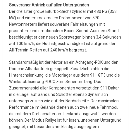
Souveräner Antrieb auf allen Untergründen
Der drei Liter große Biturbo-Sechszylinder mit 480 PS (353
kW) und einem maximalen Drehmoment von 570
Newtonmetern liefert souveräne Fahrleistungen mit
präsentem und emotionalem Boxer-Sound. Aus dem Stand
beschleunigt er den neuen Sportwagen binnen 3,4 Sekunden
auf 100 km/h, die Höchstgeschwindigkeit ist aufgrund der
All-Terrain-Reifen auf 240 km/h begrenzt.
Standardmäßig ist der Motor an ein Achtgang-PDK und den
Porsche Allradantrieb gekoppelt. Zusätzlich zählen die
Hinterachslenkung, die Motorlager aus dem 911 GT3 und die
Wankstabilisierung PDCC zum Serienumfang. Das
Zusammenspiel aller Komponenten versetzt den 911 Dakar
in die Lage, auf Sand und Schotter ebenso dynamisch
unterwegs zu sein wie auf der Nordschleife. Der maximalen
Performance im Gelände dienen auch zwei neue Fahrmodi,
die mit dem Drehschalter am Lenkrad ausgewählt werden
können. Der Modus Rallye ist für losen, unebenen Untergrund
geeignet, mit besonders hecklastig ausgelegtem