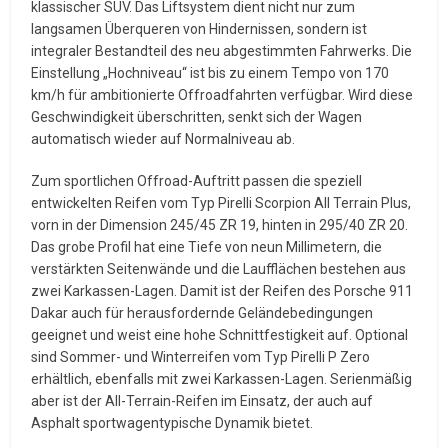
klassischer SUV. Das Liftsystem dient nicht nur zum
langsamen Überqueren von Hindernissen, sondern ist
integraler Bestandteil des neu abgestimmten Fahrwerks. Die
Einstellung „Hochniveau“ ist bis zu einem Tempo von 170
km/h für ambitionierte Offroadfahrten verfügbar. Wird diese
Geschwindigkeit überschritten, senkt sich der Wagen
automatisch wieder auf Normalniveau ab.
Zum sportlichen Offroad-Auftritt passen die speziell
entwickelten Reifen vom Typ Pirelli Scorpion All Terrain Plus,
vorn in der Dimension 245/45 ZR 19, hinten in 295/40 ZR 20.
Das grobe Profil hat eine Tiefe von neun Millimetern, die
verstärkten Seitenwände und die Laufflächen bestehen aus
zwei Karkassen-Lagen. Damit ist der Reifen des Porsche 911
Dakar auch für herausfordernde Geländebedingungen
geeignet und weist eine hohe Schnittfestigkeit auf. Optional
sind Sommer- und Winterreifen vom Typ Pirelli P Zero
erhältlich, ebenfalls mit zwei Karkassen-Lagen. Serienmäßig
aber ist der All-Terrain-Reifen im Einsatz, der auch auf
Asphalt sportwagentypische Dynamik bietet.