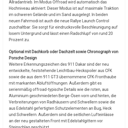
Allradantrieb. Im Modus Offroad wird automatisch das
Hochniveau aktiviert. Dieser Modus ist auf maximale Traktion
im schweren Gelände und im Sand ausgelegt. In beiden
neuen Fahrmodi ist auch die neue Rallye Launch Control
zuschaltbar: Sie sorgt für eindrucksvolle Beschleunigung auf
losem Untergrund und lässt einen Radschlupf von rund 20
Prozent zu.
Optional mit Dachkorb oder Dachzelt sowie Chronograph von
Porsche Design
Weitere Erkennungszeichen des 911 Dakar sind der neu
entwickelte, feststehende Leichtbau-Heckspoiler aus CFK
sowie die aus dem 911 GT3 übernommene CFK-Fronthaube
mit markanten Abluftöffnungen. Außerdem gibt es
serienmäßig offroad-typische Details wie die roten, aus
Aluminium geschmiedeten Berge-Ösen vorn und hinten, die
Verbreiterungen von Radhäusern und Schwellern sowie die
aus Edelstahl gefertigten Schutzelementen an Bug, Heck
und Schwellern. Außerdem sind die seitlichen Lufteinlässe
an der neu gestalteten Front mit Edelstahlgittern vor
Steinschlag geschützt.