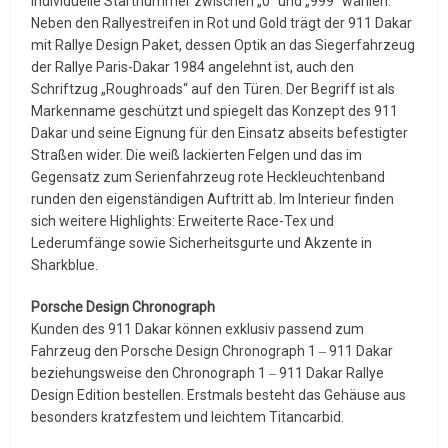
individuelle Startnummer zwischen „0“ und „999“ wählen.
Neben den Rallyestreifen in Rot und Gold trägt der 911 Dakar
mit Rallye Design Paket, dessen Optik an das Siegerfahrzeug
der Rallye Paris-Dakar 1984 angelehnt ist, auch den
Schriftzug „Roughroads“ auf den Türen. Der Begriff ist als
Markenname geschützt und spiegelt das Konzept des 911
Dakar und seine Eignung für den Einsatz abseits befestigter
Straßen wider. Die weiß lackierten Felgen und das im
Gegensatz zum Serienfahrzeug rote Heckleuchtenband
runden den eigenständigen Auftritt ab. Im Interieur finden
sich weitere Highlights: Erweiterte Race-Tex und
Lederumfänge sowie Sicherheitsgurte und Akzente in
Sharkblue.
Porsche Design Chronograph
Kunden des 911 Dakar können exklusiv passend zum
Fahrzeug den Porsche Design Chronograph 1 ‒ 911 Dakar
beziehungsweise den Chronograph 1 ‒ 911 Dakar Rallye
Design Edition bestellen. Erstmals besteht das Gehäuse aus
besonders kratzfestem und leichtem Titancarbid.